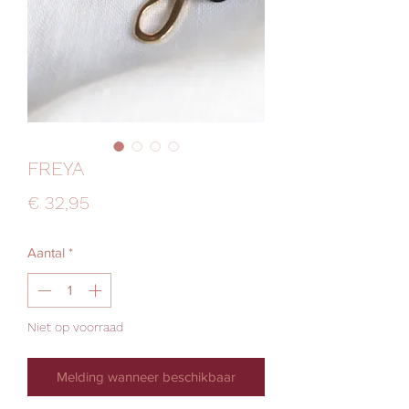
FREYA
Prijs
€ 32,95
Aantal
*
Niet op voorraad
Melding wanneer beschikbaar