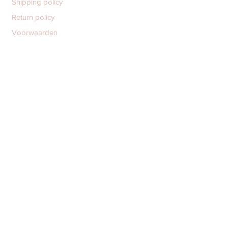
Shipping policy
Return policy
Voorwaarden
FAQ
MORE
Verkooppunten
Cadeaubon
Care instructions
Gebruikte materialen
Oorbellen op maat
Wholesale
ABOUT
Contact
Over mij
Reviews