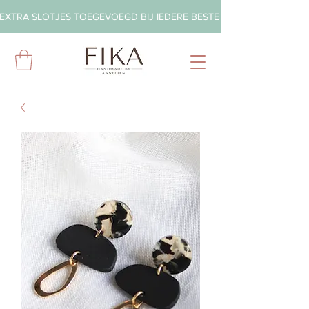
EXTRA SLOTJES TOEGEVOEGD BIJ IEDERE BESTELLING        ◦       GRA