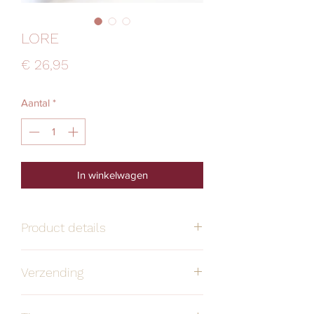
LORE
Prijs
€ 26,95
Aantal
*
In winkelwagen
Product details
Handgemaakt
Alle oorbellen zijn
Verzending
stuk voor stuk
door mij bedacht
Verzendmethode
Prijs
Levertermijn
en handgemaakt