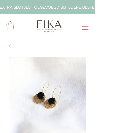
EXTRA SLOTJES TOEGEVOEGD BIJ IEDERE BESTELLING        ◦       GRA