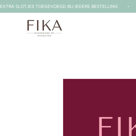
EXTRA SLOTJES TOEGEVOEGD BIJ IEDERE BESTELLING        ◦     