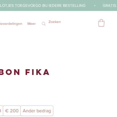
Beoordelingen
Meer
bon FIKA
0
€ 200
Ander bedrag