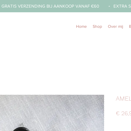
  GRATIS VERZENDING BIJ AANKOOP VANAF €60        ◦   
Home
Shop
Over mij
AMEL
€ 26,