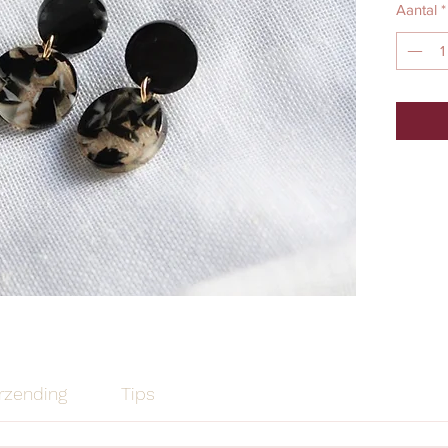
Aantal
*
rzending
Tips