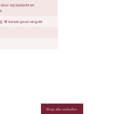
k door mij bedacht en
e.
rij), 18 karaat goud verguld
Shop alle oorbellen