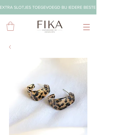
EXTRA SLOTJES TOEGEVOEGD BIJ IEDERE BESTELLING        ◦       GRA