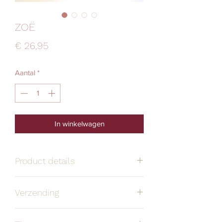
ZOË
Prijs
€ 26,95
Aantal
*
In winkelwagen
Product details
Handgemaakt
Alle oorbellen zijn
Verzending
stuk voor stuk
door mij bedacht
Verzendmethode
Prijs
Levertermijn
en handgemaakt