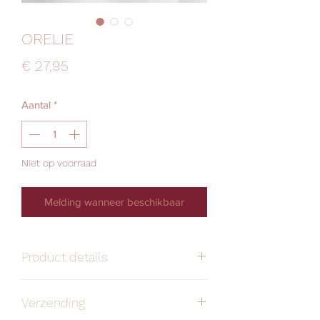
ORELIE
Prijs
€ 27,95
Aantal
*
Niet op voorraad
Melding wanneer beschikbaar
Product details
Handgemaakt
Alle oorbellen zijn
Verzending
stuk voor stuk