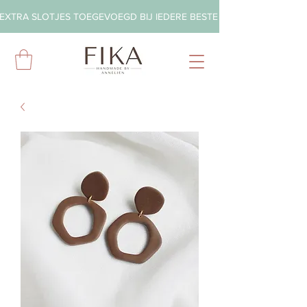
EXTRA SLOTJES TOEGEVOEGD BIJ IEDERE BESTELLING        ◦       GRA