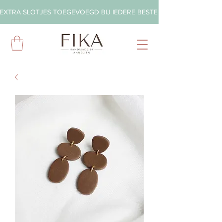
EXTRA SLOTJES TOEGEVOEGD BIJ IEDERE BESTELLING        ◦       GRA