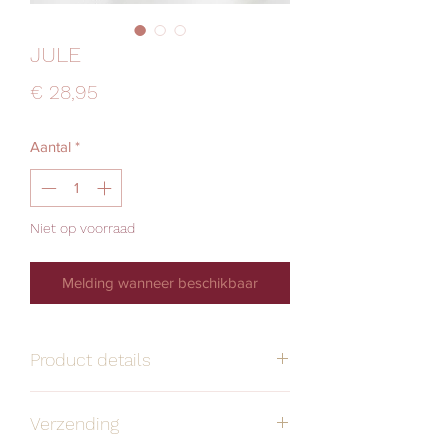
JULE
Prijs
€ 28,95
Aantal
*
Niet op voorraad
Melding wanneer beschikbaar
Product details
Handgemaakt
Alle oorbellen zijn
Verzending
stuk voor stuk