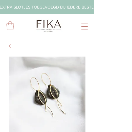
EXTRA SLOTJES TOEGEVOEGD BIJ IEDERE BESTELLING        ◦       GRA