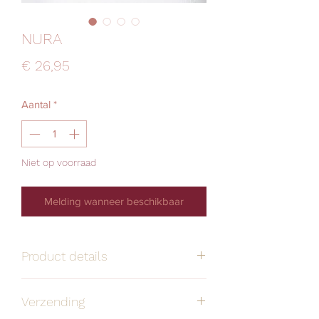
NURA
Prijs
€ 26,95
Aantal
*
Niet op voorraad
Melding wanneer beschikbaar
Product details
Handgemaakt
Alle oorbellen zijn
Verzending
stuk voor stuk