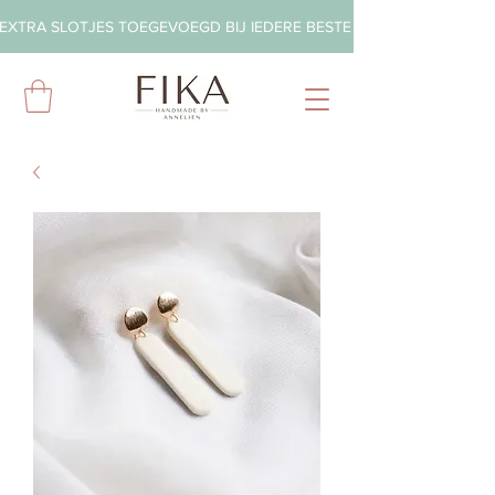
EXTRA SLOTJES TOEGEVOEGD BIJ IEDERE BESTELLING        ◦       GRA