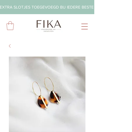
EXTRA SLOTJES TOEGEVOEGD BIJ IEDERE BESTELLING        ◦       GRA