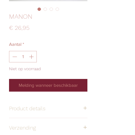
MANON
Prijs
€ 26,95
Aantal
*
Niet op voorraad
Melding wanneer beschikbaar
Product details
Handgemaakt
Alle oorbellen zijn
Verzending
stuk voor stuk