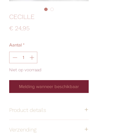
CECILLE
Prijs
€ 24,95
Aantal
*
Niet op voorraad
Melding wanneer beschikbaar
Product details
Handgemaakt
Alle oorbellen zijn
Verzending
stuk voor stuk