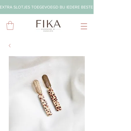
EXTRA SLOTJES TOEGEVOEGD BIJ IEDERE BESTELLING        ◦       GRA