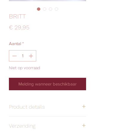
BRITT
Prijs
€ 29,95
Aantal
*
Niet op voorraad
Melding wanneer beschikbaar
Product details
Handgemaakt
Alle oorbellen zijn
Verzending
stuk voor stuk