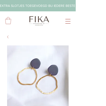
EXTRA SLOTJES TOEGEVOEGD BIJ IEDERE BESTELLING        ◦       GRA