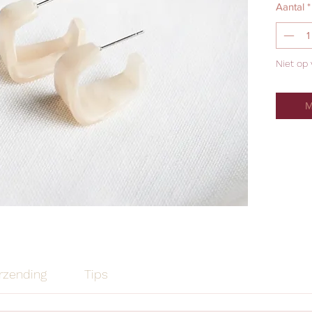
Aantal
*
Niet op
M
rzending
Tips