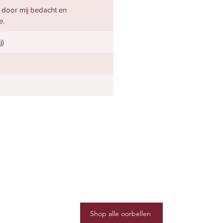
k door mij bedacht en
e.
j)
Shop alle oorbellen