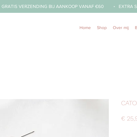
  GRATIS VERZENDING BIJ AANKOOP VANAF €60        ◦   
Home
Shop
Over mij
CATO
€ 25,