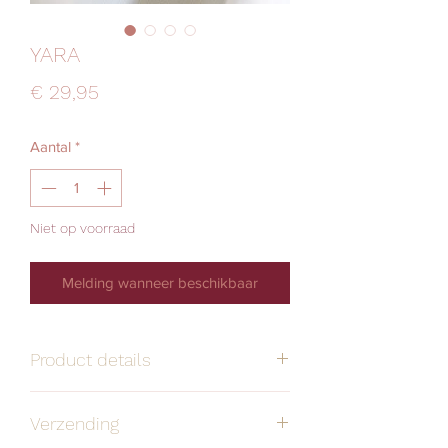
YARA
Prijs
€ 29,95
Aantal
*
Niet op voorraad
Melding wanneer beschikbaar
Product details
Handgemaakt
Alle oorbellen zijn
Verzending
stuk voor stuk