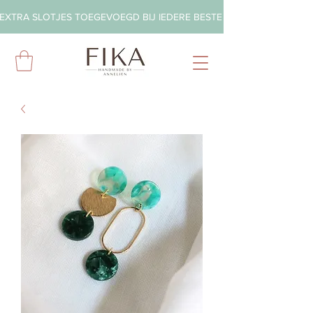
EXTRA SLOTJES TOEGEVOEGD BIJ IEDERE BESTELLING        ◦       GRA