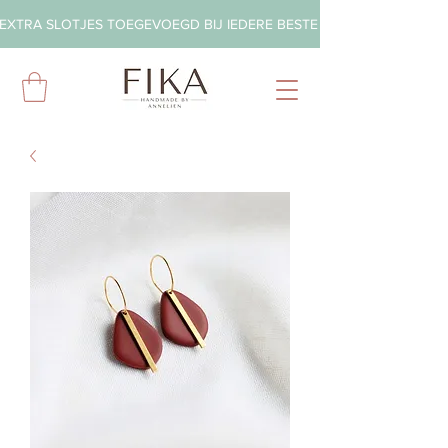
EXTRA SLOTJES TOEGEVOEGD BIJ IEDERE BESTELLING        ◦       GRA