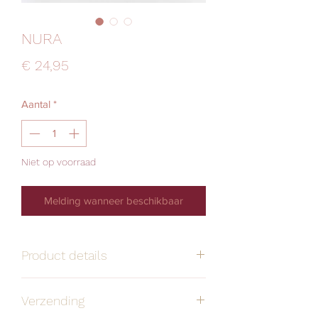
NURA
Prijs
€ 24,95
Aantal
*
Niet op voorraad
Melding wanneer beschikbaar
Product details
Handgemaakt
Alle oorbellen zijn
Verzending
stuk voor stuk