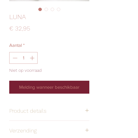
LUNA
Prijs
€ 32,95
Aantal
*
Niet op voorraad
Melding wanneer beschikbaar
Product details
Handgemaakt
Alle oorbellen zijn
Verzending
stuk voor stuk