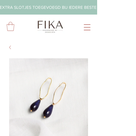
EXTRA SLOTJES TOEGEVOEGD BIJ IEDERE BESTELLING        ◦       GRA