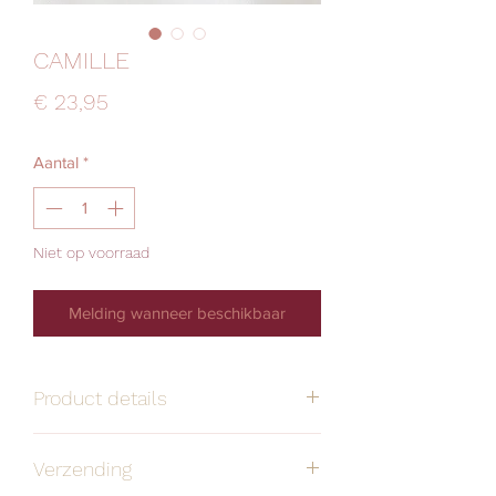
CAMILLE
Prijs
€ 23,95
Aantal
*
Niet op voorraad
Melding wanneer beschikbaar
Product details
Handgemaakt
Alle oorbellen zijn
Verzending
stuk voor stuk