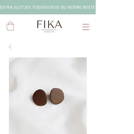
EXTRA SLOTJES TOEGEVOEGD BIJ IEDERE BESTELLING        ◦       GRA