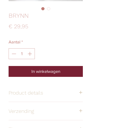
BRYNN
Prijs
€ 29,95
Aantal
*
In winkelwagen
Product details
Verzending
Handgemaakt
Alle oorbellen zijn
stuk voor stuk
Verzendmethode
Prijs
Levertermijn
door mij bedacht