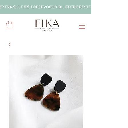
EXTRA SLOTJES TOEGEVOEGD BIJ IEDERE BESTELLING        ◦       GRA