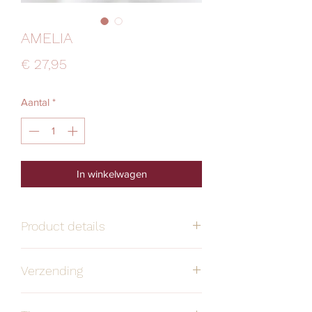
AMELIA
Prijs
€ 27,95
Aantal
*
In winkelwagen
Product details
Verzending
Handgemaakt
Alle oorbellen zijn
stuk voor stuk
Verzendmethode
Prijs
Levertermijn
door mij bedacht