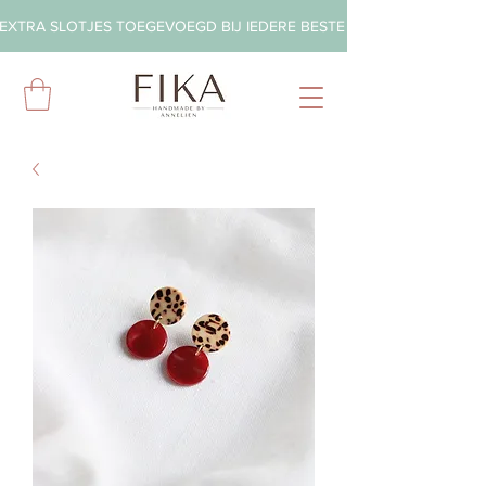
EXTRA SLOTJES TOEGEVOEGD BIJ IEDERE BESTELLING        ◦       GRA