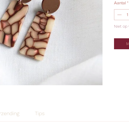
Aantal
*
Niet op
M
rzending
Tips