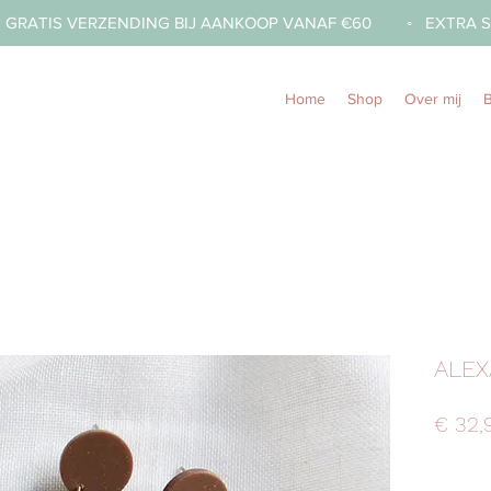
  GRATIS VERZENDING BIJ AANKOOP VANAF €60        ◦   
Home
Shop
Over mij
ALEX
€ 32,